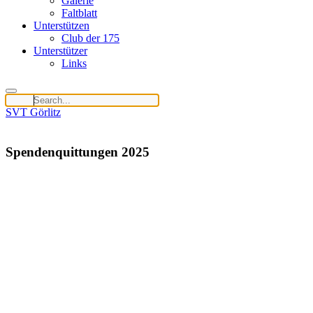
Galerie
Faltblatt
Unterstützen
Club der 175
Unterstützer
Links
SVT Görlitz
Spendenquittungen 2025
Ihr habt letztes Jahr fleißig gespendet. Wir haben dafür weit über 400
Tage bei Euch sein.
VIELEN DANK
für Eure großartige Unterstützung!
Hier noch ein
Hinweis
: Für Spenden bis
300 Euro
reicht dem Finan
Für weitere Fragen könnt Ihr Euch an
Diese E-Mail-Adresse ist vor 